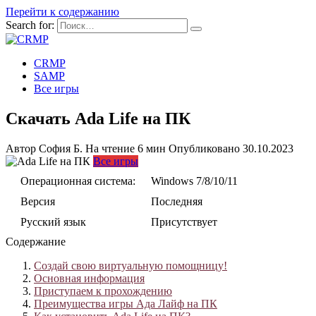
Перейти к содержанию
Search for:
CRMP
SAMP
Все игры
Скачать Ada Life на ПК
Автор
София Б.
На чтение
6 мин
Опубликовано
30.10.2023
Все игры
Операционная система:
Windows 7/8/10/11
Версия
Последняя
Русский язык
Присутствует
Содержание
Создай свою виртуальную помощницу!
Основная информация
Приступаем к прохождению
Преимущества игры Ада Лайф на ПК