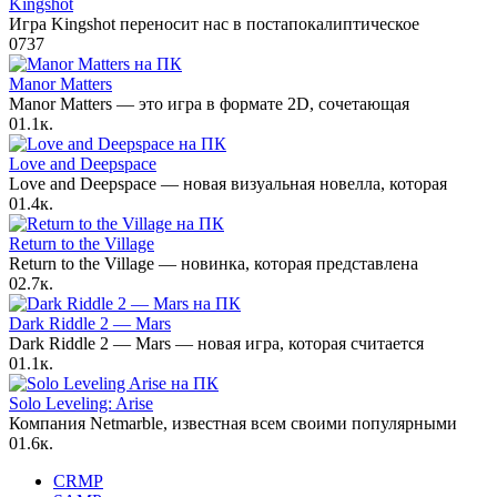
Kingshot
Игра Kingshot переносит нас в постапокалиптическое
0
737
Manor Matters
Manor Matters — это игра в формате 2D, сочетающая
0
1.1к.
Love and Deepspace
Love and Deepspace — новая визуальная новелла, которая
0
1.4к.
Return to the Village
Return to the Village — новинка, которая представлена
0
2.7к.
Dark Riddle 2 — Mars
Dark Riddle 2 — Mars — новая игра, которая считается
0
1.1к.
Solo Leveling: Arise
Компания Netmarble, известная всем своими популярными
0
1.6к.
CRMP