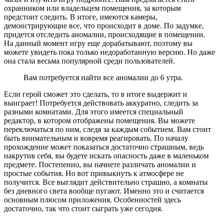
охранником или владельцем помещения, за которым
предстоит следить. В итоге, имеются камеры,
демонстрирующие все, что происходит в доме. По задумке,
придется отследить аномалии, происходящие в помещении.
На данный момент игру еще дорабатывают, поэтому вы
можете увидеть пока только недоработанную версию. Но даже
она стала весьма популярной среди пользователей.
Вам потребуется найти все аномалии до 6 утра.
Если герой сможет это сделать, то в итоге выдержит и
выиграет! Потребуется действовать аккуратно, следить за
разными комнатами. Для этого имеется специальный
редактор, в котором отображены помещения. Вы можете
переключаться по ним, следя за каждым событием. Вам стоит
быть внимательным и вовремя реагировать. По началу
прохождение может показаться достаточно страшным, ведь
накрутив себя, вы будете искать опасность даже в маленьком
предмете. Постепенно, вы начнете различать аномалии и
простые события. Но вот привыкнуть к атмосфере не
получится. Все выглядит действительно страшно, а комнаты
без дневного света вообще пугают. Именно это и считается
основным плюсом приложения. Особенностей здесь
достаточно, так что стоит сыграть уже сегодня.