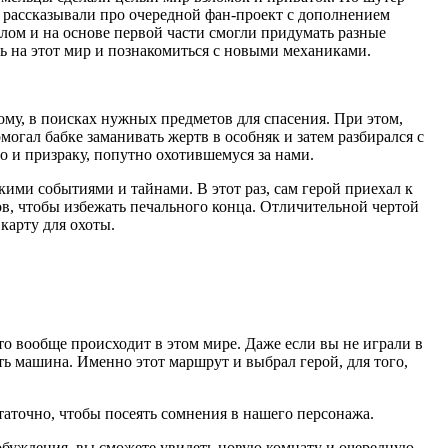
ы рассказывали про очередной фан-проект с дополнением
лом и на основе первой части смогли придумать разные
ть на этот мир и познакомиться с новыми механиками.
дому, в поисках нужных предметов для спасения. При этом,
огал бабке заманивать жертв в особняк и затем разбирался с
о и призраку, попутно охотившемуся за нами.
кими событиями и тайнами. В этот раз, сам герой приехал к
тов, чтобы избежать печального конца. Отличительной чертой
карту для охоты.
то вообще происходит в этом мире. Даже если вы не играли в
ь машина. Именно этот маршрут и выбрал герой, для того,
таточно, чтобы посеять сомнения в нашего персонажа.
робуждения, вы сможете увидеть новую комнату и очередную