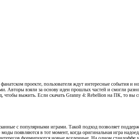
ом фанатском проекте, пользователя ждут интересные события и 
. Авторы взяли за основу идеи прошлых частей и смогли разно
 чтобы выжить. Если скачать Granny 4: Rebellion на ПК, то вы 
язанные с популярными играми. Такой подход позволяет поддер
 моды появляются в тот момент, когда оригинальная игра надоед
 интересов формируются новые вселенные. На одном стандоффе 