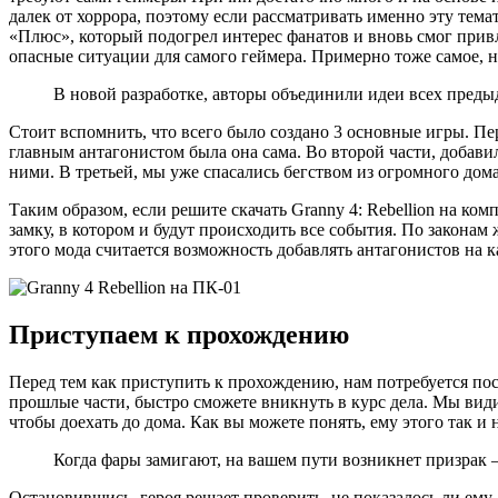
далек от хоррора, поэтому если рассматривать именно эту тем
«Плюс», который подогрел интерес фанатов и вновь смог прив
опасные ситуации для самого геймера. Примерно тоже самое, н
В новой разработке, авторы объединили идеи всех преды
Стоит вспомнить, что всего было создано 3 основные игры. Пер
главным антагонистом была она сама. Во второй части, добави
ними. В третьей, мы уже спасались бегством из огромного дом
Таким образом, если решите скачать Granny 4: Rebellion на ко
замку, в котором и будут происходить все события. По законам
этого мода считается возможность добавлять антагонистов на к
Приступаем к прохождению
Перед тем как приступить к прохождению, нам потребуется пос
прошлые части, быстро сможете вникнуть в курс дела. Мы види
чтобы доехать до дома. Как вы можете понять, ему этого так и н
Когда фары замигают, на вашем пути возникнет призрак —
Остановившись, героя решает проверить, не показалось ли ему