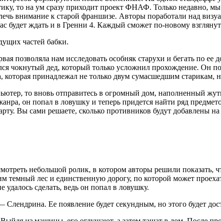
атику, то на ум сразу приходит проект ФНАФ. Только недавно, м
лечь внимание к старой франшизе. Авторы поработали над визуа
ас будет ждать и в Гренни 4. Каждый сможет по-новому взгляну
дущих частей бабки.
вая позволяла нам исследовать особняк старухи и бегать по ее 
лся чокнутый дед, который только усложнил прохождение. Он пом
а, которая принадлежал не только двум сумасшедшим старикам, н
мпьютер, то вновь отправитесь в огромный дом, наполненный жут
 жанра, он попал в ловушку и теперь придется найти ряд предме
арту. Вы сами решаете, сколько противников будут добавлены на 
мотреть небольшой ролик, в котором авторы решили показать, ч
м темный лес и единственную дорогу, по которой может проехат
е удалось сделать, ведь он попал в ловушку.
 Слендрина. Ее появление будет секундным, но этого будет дос
. Выйдя из машины, его оглушают, а затем тащат в дом. После п