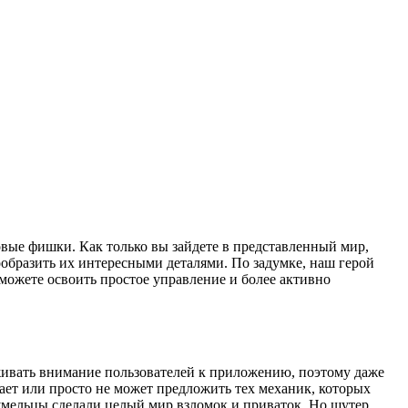
новые фишки. Как только вы зайдете в представленный мир,
образить их интересными деталями. По задумке, наш герой
сможете освоить простое управление и более активно
живать внимание пользователей к приложению, поэтому даже
ает или просто не может предложить тех механик, которых
умельцы сделали целый мир взломок и приваток. Но шутер