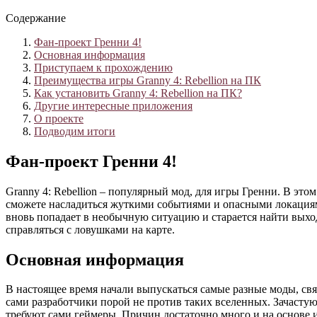
Содержание
Фан-проект Гренни 4!
Основная информация
Приступаем к прохождению
Преимущества игры Granny 4: Rebellion на ПК
Как установить Granny 4: Rebellion на ПК?
Другие интересные приложения
О проекте
Подводим итоги
Фан-проект Гренни 4!
Granny 4: Rebellion – популярный мод, для игры Гренни. В эт
сможете насладиться жуткими событиями и опасными локациями
вновь попадает в необычную ситуацию и старается найти выход,
справляться с ловушками на карте.
Основная информация
В настоящее время начали выпускаться самые разные моды, св
сами разработчики порой не против таких вселенных. Зачастую
требуют сами геймеры. Причин достаточно много и на основе