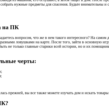
и собрать нужные предметы для спасения. Будьте внимательны и с
n на ПК
задаетесь вопросом, что же в нем такого интересного? На самом
азными ловушками на карте. После того, зайти в основную игр
т быть не только главные старики всей истории, но и их помощн
альные черты:
о;
;
лась прежней, вы все также можете изучать дом и искать товары
ПК?