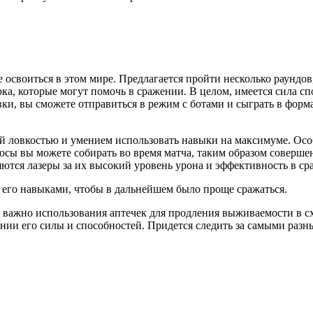
освоиться в этом мире. Предлагается пройти несколько раундов,
а, которые могут помочь в сражении. В целом, имеется сила спо
и, вы сможете отправиться в режим с ботами и сыграть в формат
ей ловкостью и умением использовать навыки на максимуме. Осо
ы вы можете собирать во время матча, таким образом совершен
яются лазеры за их высокий уровень урона и эффективность в ср
с его навыками, чтобы в дальнейшем было проще сражаться.
чае важно использования аптечек для продления выживаемости в 
нии его силы и способностей. Придется следить за самыми разн