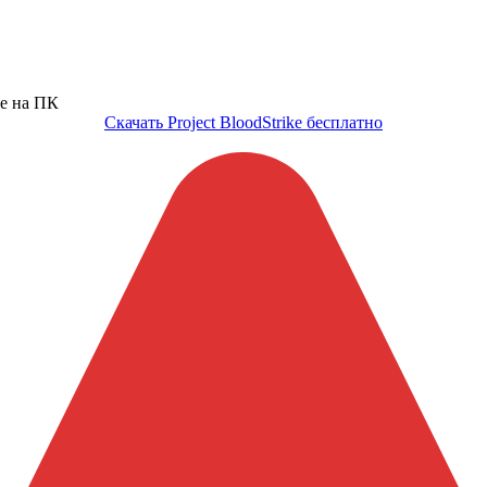
Скачать Project BloodStrike бесплатно