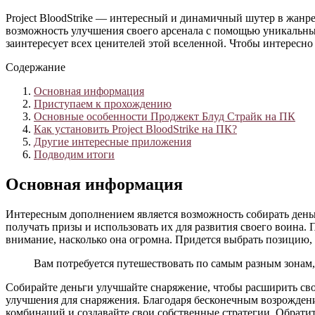
Project BloodStrike — интересный и динамичный шутер в жанр
возможность улучшения своего арсенала с помощью уникальны
заинтересует всех ценителей этой вселенной. Чтобы интересно
Содержание
Основная информация
Приступаем к прохождению
Основные особенности Проджект Блуд Страйк на ПК
Как установить Project BloodStrike на ПК?
Другие интересные приложения
Подводим итоги
Основная информация
Интересным дополнением является возможность собирать деньг
получать призы и использовать их для развития своего воина. 
внимание, насколько она огромна. Придется выбрать позицию, 
Вам потребуется путешествовать по самым разным зонам, 
Собирайте деньги улучшайте снаряжение, чтобы расширить сво
улучшения для снаряжения. Благодаря бесконечным возрождени
комбинаций и создавайте свои собственные стратегии. Обратите