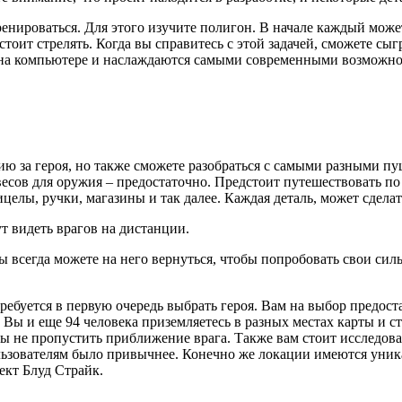
ренироваться. Для этого изучите полигон. В начале каждый може
тоит стрелять. Когда вы справитесь с этой задачей, сможете с
ike на компьютере и наслаждаются самыми современными возможн
ию за героя, но также сможете разобраться с самыми разными п
весов для оружия – предостаточно. Предстоит путешествовать по
целы, ручки, магазины и так далее. Каждая деталь, может сдела
 видеть врагов на дистанции.
Вы всегда можете на него вернуться, чтобы попробовать свои сил
ребуется в первую очередь выбрать героя. Вам на выбор предост
 Вы и еще 94 человека приземляетесь в разных местах карты и с
 не пропустить приближение врага. Также вам стоит исследоват
льзователям было привычнее. Конечно же локации имеются уника
ект Блуд Страйк.