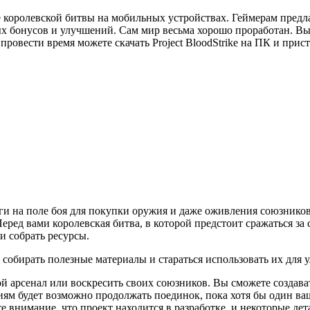
е королевской битвы на мобильных устройствах. Геймерам предл
х бонусов и улучшений. Сам мир весьма хорошо проработан. Вы
 провести время можете скачать Project BloodStrike на ПК и пр
и на поле боя для покупки оружия и даже оживления союзников
Перед вами королевская битва, в которой предстоит сражаться з
и собрать ресурсы.
собирать полезные материалы и стараться использовать их для у
й арсенал или воскресить своих союзников. Вы сможете создава
ям будет возможно продолжать поединок, пока хотя бы один ва
 внимание, что проект находится в разработке, и некоторые дет