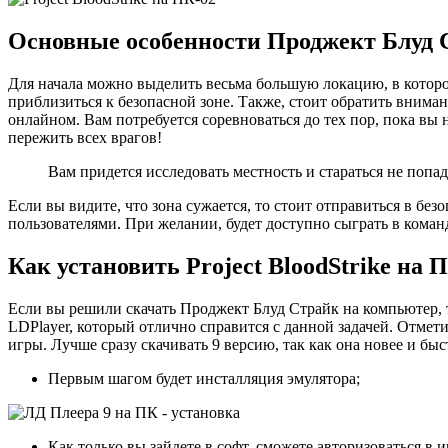
Основные особенности Проджект Блуд 
Для начала можно выделить весьма большую локацию, в которой
приблизиться к безопасной зоне. Также, стоит обратить вниман
онлайном. Вам потребуется соревноваться до тех пор, пока вы н
пережить всех врагов!
Вам придется исследовать местность и стараться не попад
Если вы видите, что зона сужается, то стоит отправиться в без
пользователями. При желании, будет доступно сыграть в команд
Как установить Project BloodStrike на 
Если вы решили скачать Проджект Блуд Страйк на компьютер, 
LDPlayer, который отлично справится с данной задачей. Отмети
игры. Лучше сразу скачивать 9 версию, так как она новее и быс
Первым шагом будет инсталляция эмулятора;
Как только вы зайдете в софт, сможете авторизоваться в 