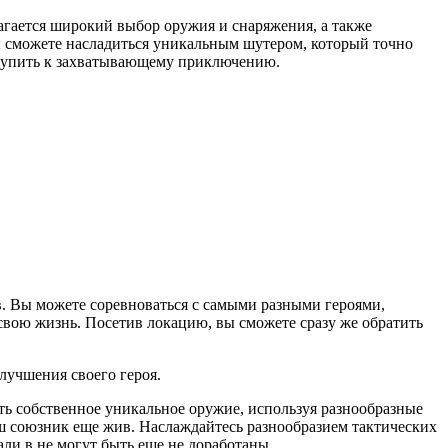
агается широкий выбор оружия и снаряжения, а также
 сможете насладиться уникальным шутером, который точно
иступить к захватывающему приключению.
. Вы можете соревноваться с самыми разными героями,
а свою жизнь. Посетив локацию, вы сможете сразу же обратить
лучшения своего героя.
ть собственное уникальное оружие, используя разнообразные
ш союзник еще жив. Наслаждайтесь разнообразием тактических
али в не могут быть еще не доработаны.