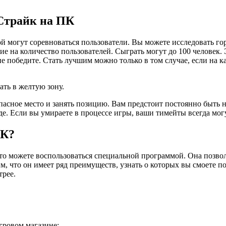
Страйк на ПК
 могут соревноваться пользователи. Вы можете исследовать гор
ие на количество пользователей. Сыграть могут до 100 человек. 
е победите. Стать лучшим можно только в том случае, если на ка
ать в желтую зону.
опасное место и занять позицию. Вам предстоит постоянно быть н
е. Если вы умираете в процессе игры, ваши тимейты всегда могу
ПК?
то можете воспользоваться специальной программой. Она позво
м, что он имеет ряд преимуществ, узнать о которых вы смоете п
трее.
игровом магазине;