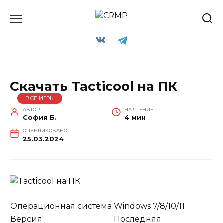
Перейти
к
содержанию
Скачать Tacticool на ПК
ВСЕ ИГРЫ
АВТОР
НА ЧТЕНИЕ
София Б.
4 мин
ОПУБЛИКОВАНО
25.03.2024
Операционная система:
Windows 7/8/10/11
Версия
Последняя