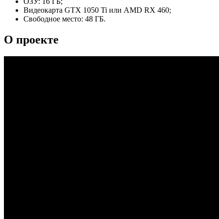
ОЗУ: 16 ГБ;
Видеокарта GTX 1050 Ti или AMD RX 460;
Свободное место: 48 ГБ.
О проекте