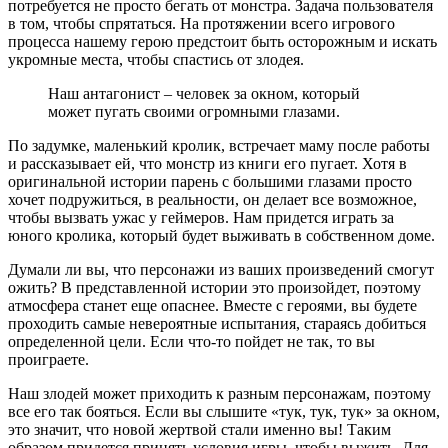
потребуется не просто бегать от монстра. Задача пользователя
в том, чтобы спрятаться. На протяжении всего игрового
процесса нашему герою предстоит быть осторожным и искать
укромные места, чтобы спастись от злодея.
Наш антагонист – человек за окном, который
может пугать своими огромными глазами.
По задумке, маленький кролик, встречает маму после работы
и рассказывает ей, что монстр из книги его пугает. Хотя в
оригинальной истории парень с большими глазами просто
хочет подружиться, в реальности, он делает все возможное,
чтобы вызвать ужас у геймеров. Нам придется играть за
юного кролика, который будет выживать в собственном доме.
Думали ли вы, что персонажи из ваших произведений смогут
ожить? В представленной истории это произойдет, поэтому
атмосфера станет еще опаснее. Вместе с героями, вы будете
проходить самые невероятные испытания, стараясь добиться
определенной цели. Если что-то пойдет не так, то вы
проиграете.
Наш злодей может приходить к разным персонажам, поэтому
все его так бояться. Если вы слышите «тук, тук, тук» за окном,
это значит, что новой жертвой стали именно вы! Таким
образом придется принять условия игры, чтобы выжить. Для