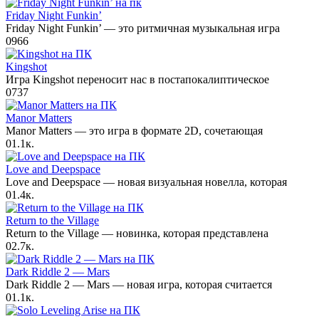
Friday Night Funkin’
Friday Night Funkin’ — это ритмичная музыкальная игра
0
966
Kingshot
Игра Kingshot переносит нас в постапокалиптическое
0
737
Manor Matters
Manor Matters — это игра в формате 2D, сочетающая
0
1.1к.
Love and Deepspace
Love and Deepspace — новая визуальная новелла, которая
0
1.4к.
Return to the Village
Return to the Village — новинка, которая представлена
0
2.7к.
Dark Riddle 2 — Mars
Dark Riddle 2 — Mars — новая игра, которая считается
0
1.1к.