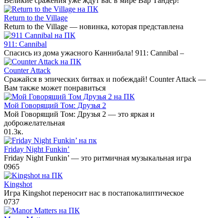
Великие сражения уже ждут вас в мире Вар Тандер!
Return to the Village
Return to the Village — новинка, которая представлена
911: Cannibal
Спасись из дома ужасного Каннибала! 911: Cannibal –
Counter Attack
Сражайся в эпических битвах и побеждай! Counter Attack —
Вам также может понравиться
Мой Говорящий Том: Друзья 2
Мой Говорящий Том: Друзья 2 — это яркая и
доброжелательная
0
1.3к.
Friday Night Funkin’
Friday Night Funkin’ — это ритмичная музыкальная игра
0
965
Kingshot
Игра Kingshot переносит нас в постапокалиптическое
0
737