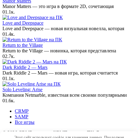
Manor Matters
Manor Matters — это игра в формате 2D, сочетающая
0
1.1к.
Love and Deepspace
Love and Deepspace — новая визуальная новелла, которая
0
1.4к.
Return to the Village
Return to the Village — новинка, которая представлена
0
2.7к.
Dark Riddle 2 — Mars
Dark Riddle 2 — Mars — новая игра, которая считается
0
1.1к.
Solo Leveling: Arise
Компания Netmarble, известная всем своими популярными
0
1.6к.
CRMP
SAMP
Все игры
© 2026 CRMP - лучшие КРМП игры на ПК. Все права
Этот сайт использует cookie для хранения данных. Продолжая