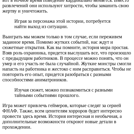
вот в ночное время поведение кардинально меняется. Вместо
развлечений они используют хитрости, чтобы заманить свою
жертву и уничтожить.
Играя за персонажа этой истории, потребуется
найти выход из ситуации.
Выиграть мы можем только в том случае, если переживем
заданное время. Помимо жутких событий, нас ждут и
сюжетные открытия. Как вы помните, история мира простая.
Взяв роль охранника, придется выслушать все, что произошло
с предыдущим работников. В процессе можно понять, что он
умер и его участь не была случайной. Жуткие монстры смогли
напасть на работника и жестоко с ним расправиться. Чтобы не
повторить его опыт, придется разобраться с разными
способностями аниматроников.
Изучая сюжет, можно познакомиться с разными
тайными событиями прошлого.
Игра может привлечь геймеров, которые следят за серией
ФНАФ. Также, всем ценителям хорроров будет интересно
провести здесь время. История интересная и необычная, а
дополнительные возможности откроют новые детали в
прохождении.