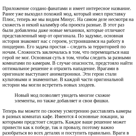
Приложение создано фанатами и имеет интересное название.
Ранее уже выходил похожий мод, который имел приставку
Плюс, теперь же мы видим Минус. На самом деле несмотря на
схожесть и некий каламбур оба проекта разные. В этот раз
были добавлены даже новые механики, которые отличают
представленный мир от оригинала. По задумке, основная
история знакомит нас с героем, устроившимся на работу в
пиццерию. Его задача простая – следить за территорией по
ночам. Сложность заключалась в том, что перемещаться наш
герой не мог. Основная суть в том, чтобы следить за разными
комнатами по камерам. В случае опасности, предстояло найти
оптимальное решение и отразить нападение. Врагами в
оригинале выступают аниматроники. Эти герои стали
культовыми и знаменитые. В каждой части оригинальной
истории мы могли встретить новых злодеев.
Новый мод позволяет увидеть многие схожие
элементы, но также добавляет и свои фишки.
Теперь вы можете по своему усмотрению расставлять камеры
в разных комнатах кафе. Имеются 4 основные локации, за
которыми предстоит следить. Каждое ваше решение может
привести как к победе, так и провалу, поэтому важно
разобраться во всех деталях и поступить правильно. Враги в