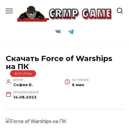
Перейти
к
содержанию
Скачать Force of Warships
на ПК
ВСЕ ИГРЫ
АВТОР
НА ЧТЕНИЕ
София Б.
6 мин
ОПУБЛИКОВАНО
14.08.2023