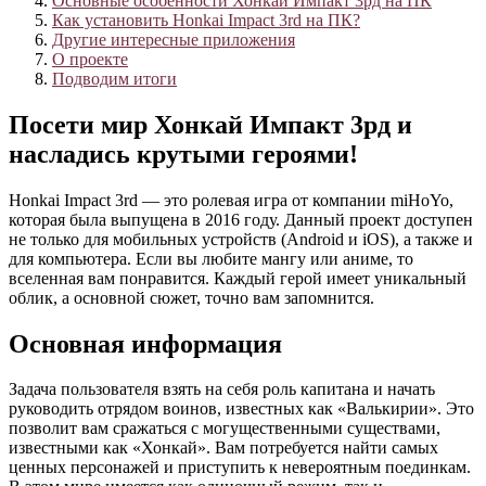
Основные особенности Хонкай Импакт 3рд на ПК
Как установить Honkai Impact 3rd на ПК?
Другие интересные приложения
О проекте
Подводим итоги
Посети мир Хонкай Импакт 3рд и
насладись крутыми героями!
Honkai Impact 3rd — это ролевая игра от компании miHoYo,
которая была выпущена в 2016 году. Данный проект доступен
не только для мобильных устройств (Android и iOS), а также и
для компьютера. Если вы любите мангу или аниме, то
вселенная вам понравится. Каждый герой имеет уникальный
облик, а основной сюжет, точно вам запомнится.
Основная информация
Задача пользователя взять на себя роль капитана и начать
руководить отрядом воинов, известных как «Валькирии». Это
позволит вам сражаться с могущественными существами,
известными как «Хонкай». Вам потребуется найти самых
ценных персонажей и приступить к невероятным поединкам.