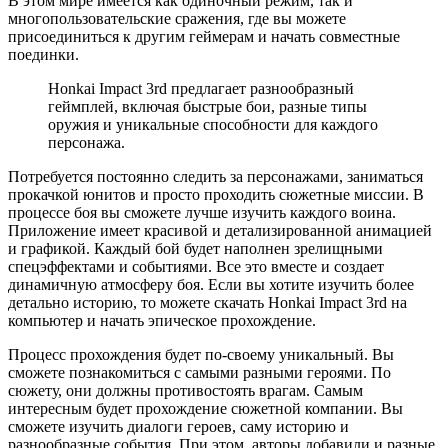
В этом мире имеется как одиночный режим, так и
многопользовательские сражения, где вы можете
присоединиться к другим геймерам и начать совместные
поединки.
Honkai Impact 3rd предлагает разнообразный
геймплей, включая быстрые бои, разные типы
оружия и уникальные способности для каждого
персонажа.
Потребуется постоянно следить за персонажами, заниматься
прокачкой юнитов и просто проходить сюжетные миссии. В
процессе боя вы сможете лучше изучить каждого воина.
Приложение имеет красивой и детализированной анимацией
и графикой. Каждый бой будет наполнен зрелищными
спецэффектами и событиями. Все это вместе и создает
динамичную атмосферу боя. Если вы хотите изучить более
детально историю, то можете скачать Honkai Impact 3rd на
компьютер и начать эпическое прохождение.
Процесс прохождения будет по-своему уникальный. Вы
сможете познакомиться с самыми разными героями. По
сюжету, они должны противостоять врагам. Самым
интересным будет прохождение сюжетной компании. Вы
сможете изучить диалоги героев, саму историю и
разнообразные события. При этом, авторы добавили и разные