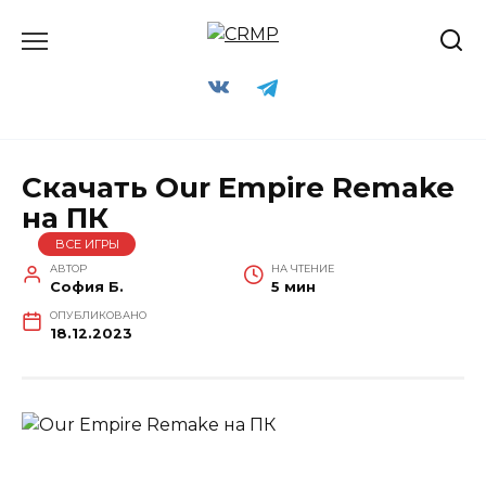
Перейти
к
содержанию
Скачать Our Empire Remake
на ПК
ВСЕ ИГРЫ
АВТОР
НА ЧТЕНИЕ
София Б.
5 мин
ОПУБЛИКОВАНО
18.12.2023