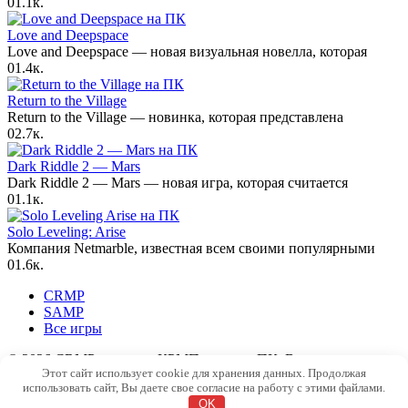
0
1.1к.
Love and Deepspace
Love and Deepspace — новая визуальная новелла, которая
0
1.4к.
Return to the Village
Return to the Village — новинка, которая представлена
0
2.7к.
Dark Riddle 2 — Mars
Dark Riddle 2 — Mars — новая игра, которая считается
0
1.1к.
Solo Leveling: Arise
Компания Netmarble, известная всем своими популярными
0
1.6к.
CRMP
SAMP
Все игры
© 2026 CRMP - лучшие КРМП игры на ПК. Все права
Этот сайт использует cookie для хранения данных. Продолжая
принадлежат официальным разработчикам. Наш сайт является
использовать сайт, Вы даете свое согласие на работу с этими файлами.
информационным.
OK