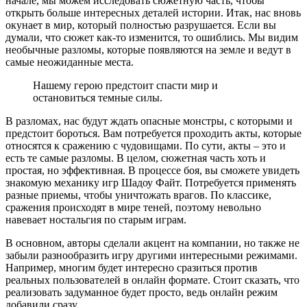
начале, мы можем исследовать сюжетную часть, чтобы
открыть больше интересных деталей истории. Итак, нас вновь
окунает в мир, который полностью разрушается. Если вы
думали, что сюжет как-то изменится, то ошиблись. Мы видим
необычные разломы, которые появляются на земле и ведут в
самые неожиданные места.
Нашему герою предстоит спасти мир и
остановиться темные силы.
В разломах, нас будут ждать опасные монстры, с которыми и
предстоит бороться. Вам потребуется проходить акты, которые
относятся к сражению с чудовищами. По сути, акты – это и
есть те самые разломы. В целом, сюжетная часть хоть и
простая, но эффективная. В процессе боя, вы сможете увидеть
знакомую механику игр Шадоу Файт. Потребуется применять
разные приемы, чтобы уничтожать врагов. По классике,
сражения происходят в мире теней, поэтому невольно
навевает ностальгия по старым играм.
В основном, авторы сделали акцент на компании, но также не
забыли разнообразить игру другими интересными режимами.
Например, многим будет интересно сразиться против
реальных пользователей в онлайн формате. Стоит сказать, что
реализовать задуманное будет просто, ведь онлайн режим
добавили сразу.