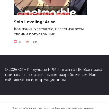
Solo Leveling: Arise
Компания Netmarble, известная всем
своими популярными
0
1.6к.
© 2026 CRMP - лучшие КРМП игры на ПК. Все права
принадлежат официальным разработчикам. Наш
сайт является информационным.
Этот сайт использует cookie для хранения данных.