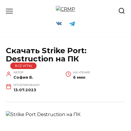
Перейти
к
содержанию
Скачать Strike Port:
Destruction на ПК
ВСЕ ИГРЫ
АВТОР
НА ЧТЕНИЕ
София Б.
6 мин
ОПУБЛИКОВАНО
13.07.2023