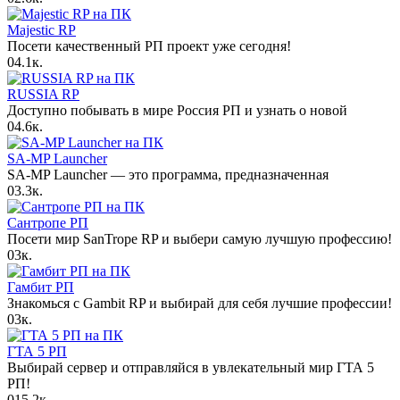
Majestic RP
Посети качественный РП проект уже сегодня!
0
4.1к.
RUSSIA RP
Доступно побывать в мире Россия РП и узнать о новой
0
4.6к.
SA-MP Launcher
SA-MP Launcher — это программа, предназначенная
0
3.3к.
Сантропе РП
Посети мир SanTrope RP и выбери самую лучшую профессию!
0
3к.
Гамбит РП
Знакомься с Gambit RP и выбирай для себя лучшие профессии!
0
3к.
ГТА 5 РП
Выбирай сервер и отправляйся в увлекательный мир ГТА 5
РП!
0
15.2к.