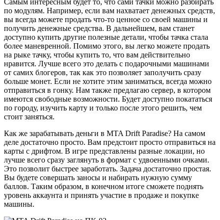
Самым интересным будет то, что сами тачки можно разбирать
по модулям. Например, если вам нахватает денежных средств,
вы всегда можете продать что-то ценное со своей машины и
получить денежные средства. В дальнейшем, вам станет
доступно купить другие полезные детали, чтобы тачка стала
более маневренной. Помимо этого, вы легко можете продать
на рыке тачку, чтобы купить то, что вам действительно
нравится. Лучше всего это делать с подарочными машинами
от самих блогеров, так как это позволяет заполучить сразу
больше монет. Если не хотите этим заниматься, всегда можно
отправиться в гонку. Нам также предлагаю сервер, в котором
имеются свободные возможности. Будет доступно покататься
по городу, изучить карту и только после этого решить, чем
стоит заняться.
Как же зарабатывать деньги в MTA Drift Paradise? На самом
деле достаточно просто. Вам предстоит просто отправиться на
карты с дрифтом. В игре представлены разные локации, но
лучше всего сразу заглянуть в формат с удвоенными очками.
Это позволит быстрее заработать. Задача достаточно простая.
Вы будете совершать заносы и набирать нужную сумму
баллов. Таким образом, в конечном итоге сможете поднять
уровень аккаунта и принять участие в продаже и покупке
машины.