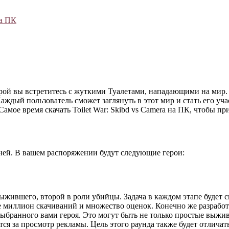
на ПК
 которой вы встретитесь с жуткими Туалетами, нападающими на м
Каждый пользователь сможет заглянуть в этот мир и стать его у
амое время скачать Toilet War: Skibd vs Camera на ПК, чтобы 
вней. В вашем распоряжении будут следующие герои:
выжившего, второй в роли убийцы. Задача в каждом этапе будет
е миллион скачиваний и множество оценок. Конечно же разработ
а выбранного вами героя. Это могут быть не только простые вы
я за просмотр рекламы. Цель этого раунда также будет отличать