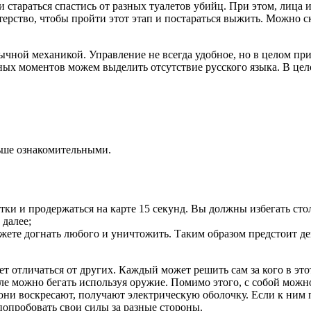
 стараться спастись от разных туалетов убийц. При этом, лица и
терство, чтобы пройти этот этап и постараться выжить. Можно ск
бычной механикой. Управление не всегда удобное, но в целом п
ых моментов можем выделить отсутствие русского языка. В целом
льше ознакомительными.
тки и продержаться на карте 15 секунд. Вы должны избегать ст
 далее;
ожете догнать любого и уничтожить. Таким образом предстоит де
т отличаться от других. Каждый может решить сам за кого в этот
е можно бегать используя оружие. Помимо этого, с собой можно 
а они воскресают, получают электрическую оболочку. Если к ним
попробовать свои силы за разные стороны.