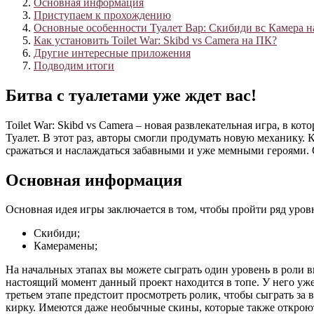
Основная информация
Приступаем к прохождению
Основные особенности Туалет Вар: Скибиди вс Камера 
Как установить Toilet War: Skibd vs Camera на ПК?
Другие интересные приложения
Подводим итоги
Битва с туалетами уже ждет вас!
Toilet War: Skibd vs Camera – новая развлекательная игра, в
Туалет. В этот раз, авторы смогли продумать новую механику. 
сражаться и наслаждаться забавными и уже мемными героями. С
Основная информация
Основная идея игры заключается в том, чтобы пройти ряд уро
Скибиди;
Камерамены;
На начальных этапах вы можете сыграть один уровень в роли 
настоящий момент данный проект находится в топе. У него уж
третьем этапе предстоит просмотреть ролик, чтобы сыграть з
кирку. Имеются даже необычные скины, которые также откроютс