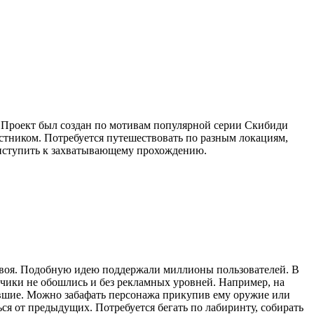
ир. Проект был создан по мотивам популярной серии Скибиди
частником. Потребуется путешествовать по разным локациям,
приступить к захватывающему прохождению.
 своя. Подобную идею поддержали миллионы пользователей. В
чики не обошлись и без рекламных уровней. Например, на
жившие. Можно забафать персонажа прикупив ему оружие или
ся от предыдущих. Потребуется бегать по лабиринту, собирать