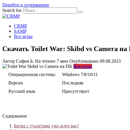
Перейти к содержанию
Search for:
CRMP
SAMP
Все игры
Скачать Toilet War: Skibd vs Camera на
Автор
София Б.
На чтение
7 мин
Опубликовано
09.08.2023
Все игры
Операционная система:
Windows 7/8/10/11
Версия
Последняя
Русский язык
Присутствует
Содержание
Битва с туалетами уже ждет вас!