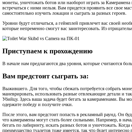
монеты, уничтожать ботов или наоборот играть за Камерамена и
встречаться с ними нельзя. Вам придется проявить все свое мас
самостоятельно изучить локации и сыграть за разных героев.
Уровни будут отличаться, а геймплей привлечет вас своей нео
которые непременно смогут вас заинтересовать. Из отрицательн
Приступаем к прохождению
В начале нам предлагаются два уровня, которые считаются бо
Вам предстоит сыграть за:
Выжившего. Для того, чтобы сбежать потребуется собрать моне
маневрировать, использовать разные отвлекающие детали и так
Убийцу. Здесь ваша задача будет бегать за камераменами. Вы м
одержите победу и получите очки.
После этого, вам предстоит попасть в рекламный раунд. Он буде
что камерамены могут стать более сильными. Например, в начал
бегать по лабиринту, искать разных ботов и уничтожать. Когд
преимущество туалетов тоже имеется, так что будет интересно 